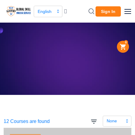
English
Sign In
0
About Company
The leading global
marketplace.
None
12 Courses are found