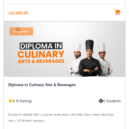
৳12,000.00
Beginner
Diploma in Culinary Arts & Beverages
0 (0 Rating)
0 Students
ডিপ্লোমা ইন কালিনারি আর্টস ও বেভারেজ আপনার রান্না ও কফি তৈরির দক্ষতা পেশাদার পর্যায়ে উন্নত
করুন। এই ডিপ্লোমা প্রোগ্রামে...