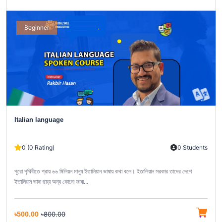
Beginner
Italian language
0 (0 Rating)
0 Students
পুরো পৃথিবীতে প্রায় ৬৬ মিলিয়ন মানুষ ইতালিয়ান ভাষায় কথা বলে। ইতালিয়ান সরকার তাদের দেশে
ইতালিয়ান ভাষা ছাড়া অন্য কোনো ভাষা...
৳500.00
৳800.00