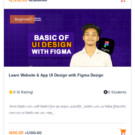
৳1,950.00
৳2,850.00
Beginner
Learn Website & App UI Design with Figma Design
0 (0 Rating)
0 Students
ফিগমা ডিজাইন এমন একটি ডিজাইন টুলস যার মাধ্যমে ওয়েবসাইট, মোবাইল এপস এর ইউজার ইন্টারফেইস
কেমন হবে তা ডিজাইন করা এবং শেয়ার...
৳650.00
৳1,100.00