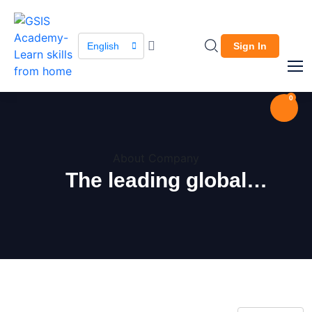
English
Sign In
0
About Company
The leading global
marketplace.