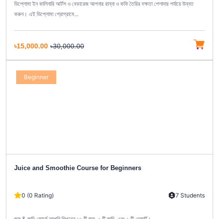
ডিপ্লোমা ইন কালিনারি আর্টস ও বেভারেজ আপনার রান্না ও কফি তৈরির দক্ষতা পেশাদার পর্যায়ে উন্নত
করুন। এই ডিপ্লোমা প্রোগ্রামে...
৳15,000.00
৳30,000.00
Beginner
Juice and Smoothie Course for Beginners
0 (0 Rating)
7 Students
জুস & স্মুদি কোর্সে আপনি শিখবেন ১৬ টি জুস, ২ টি স্মুদি, এবং ১ টি ডেজার্ট।