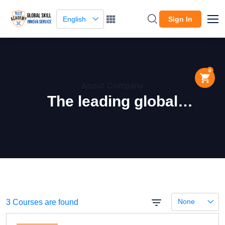
English
Sign In
0
About Company
The leading global
marketplace.
None
3 Courses are found