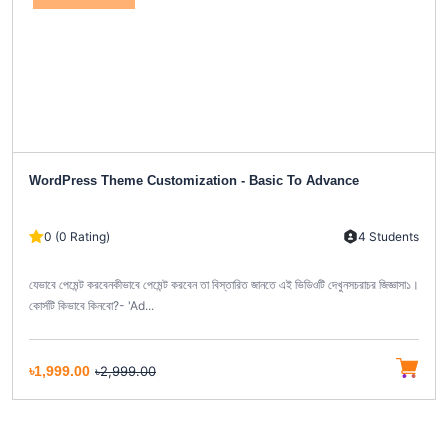
WordPress Theme Customization - Basic To Advance
0 (0 Rating)
4 Students
যেভাবে পেমেন্ট করবেনকীভাবে পেমেন্ট করবেন তা বিস্তারিত জানতে এই ভিডিওটি দেখুনসচরাচর জিজ্ঞাসা১।
কোর্সটি কিভাবে কিনবো?- 'Ad...
৳1,999.00
৳2,999.00