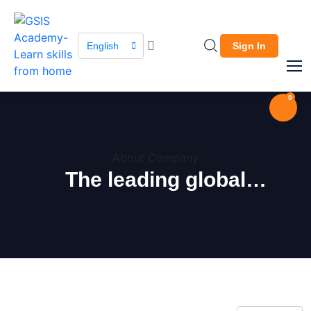
English
Sign In
0
About Company
The leading global
marketplace.