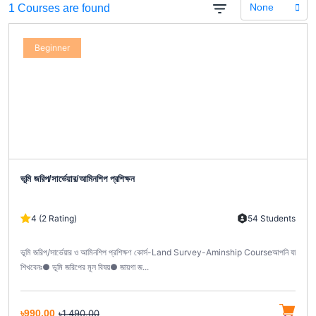
None
1 Courses are found
Beginner
ভূমি জরিপ/সার্ভেয়ার/আমিনশিপ প্রশিক্ষন
4 (2 Rating)
54 Students
ভূমি জরিপ/সার্ভেয়ার ও আমিনশিপ প্রশিক্ষণ কোর্স-Land Survey-Aminship Courseআপনি যা
শিখবেনঃ● ভূমি জরিপের মূল বিষয়● জায়গা জ...
৳990.00
৳1,490.00