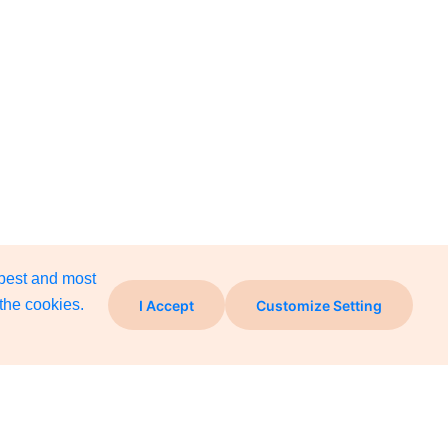
 best and most
the cookies.
I Accept
Customize Setting