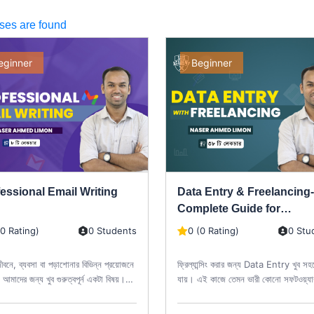
ses are found
eginner
Beginner
essional Email Writing
Data Entry & Freelancing-
Complete Guide for
Beginners
(0 Rating)
0 Students
0 (0 Rating)
0 Stu
জীবনে, ব্যবসা বা পড়াশোনার বিভিন্ন প্রয়োজনে
ফ্রিল্যান্সিং করার জন্য Data Entry খুব সহ
আমাদের জন্য খুব গুরুত্বপূর্ন একটা বিষয়।
যায়। এই কাজে তেমন ভারী কোনো সফটওয়্যা
mail এর মাধ্যম অফিস...
ব্যবহার করতে হয়না বিধায় ল...