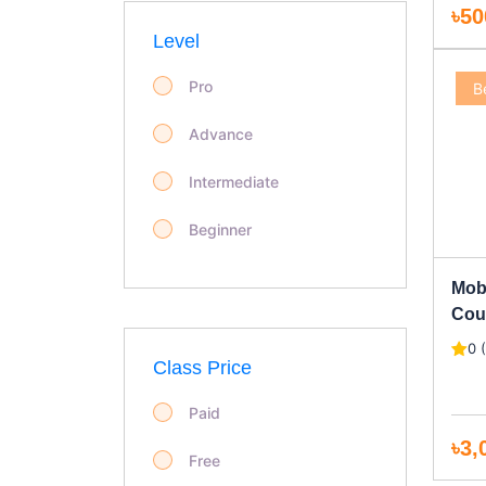
৳50
Personal Development
Level
Marketing
Pro
B
Law & Land Survey
Advance
Food & Beverage
Intermediate
Garments & Fashion
Beginner
IT & Software
Mob
Cou
Development
0 
Class Price
Design
Paid
LANGUAGE
৳3,
Free