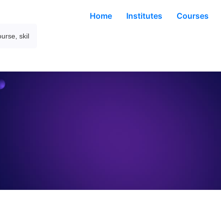
Home
Institutes
Courses
About Company
ding global marketpl