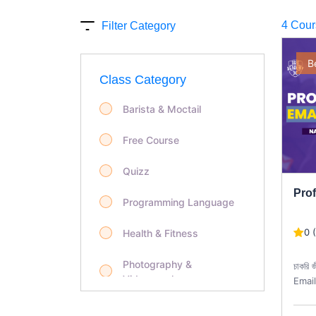
4 Cour
Filter Category
B
Class Category
Barista & Moctail
Free Course
Quizz
Prof
Programming Language
0 
Health & Fitness
Photography &
চাকরি 
Videography
Email 
কারন E
Life Style