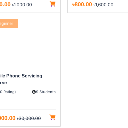
0.00
৳800.00
৳1,000.00
৳1,600.00
eginner
ile Phone Servicing
rse
(0 Rating)
9 Students
000.00
৳30,000.00