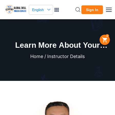
English
Sign In
0
Learn More About Your
Instructor
Home / Instructor Details