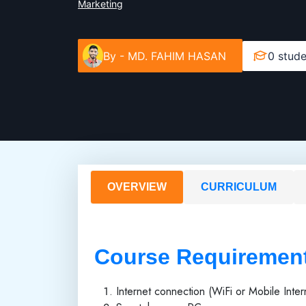
Marketing
By -
MD. FAHIM HASAN
0 stude
OVERVIEW
CURRICULUM
Course Requiremen
Internet connection (WiFi or Mobile Inter