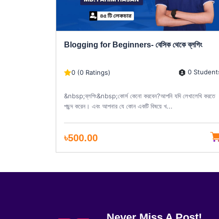
্লগিং
Blogging for Beginners- বেসিক থেকে ব্লগিং
0 Students
0 Student
0 (0 Ratings)
েখালেখি করতে
&nbsp;ব্লগিং&nbsp;কোর্স কেনো করবেন?আপনি যদি লেখালেখি করতে
পছন্দ করেন। এবং আপনার যে কোন একটি বিষয়ে খ...
৳500.00
Never Miss A Post!