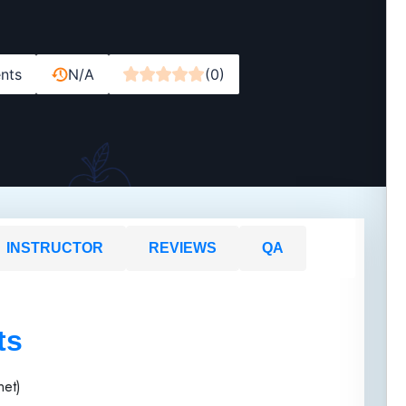
nts
N/A
(0)
INSTRUCTOR
REVIEWS
QA
ts
net)