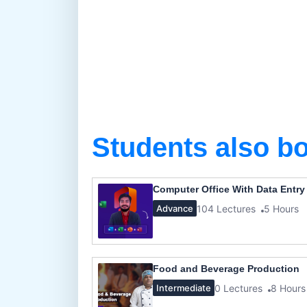
Students also b
Computer Office With Data Entry
104 Lectures
5 Hours
Advance
Food and Beverage Production
0 Lectures
8 Hours
Intermediate