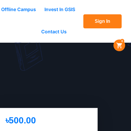
Offline Campus
Invest In GSIS
Sign In
Contact Us
0
৳500.00