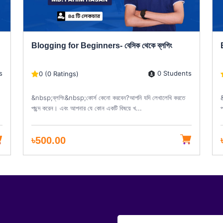
Blogging for Beginners- বেসিক থেকে ব্লগিং
s
0 Students
0 (0 Ratings)
&nbsp;ব্লগিং&nbsp;কোর্স কেনো করবেন?আপনি যদি লেখালেখি করতে
পছন্দ করেন। এবং আপনার যে কোন একটি বিষয়ে খ...
প
৳500.00