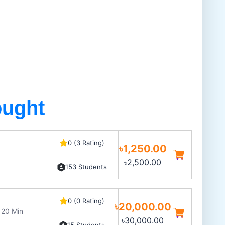
ought
0 (3 Rating)
৳1,250.00
৳2,500.00
153 Students
0 (0 Rating)
৳20,000.00
 20 Min
৳30,000.00