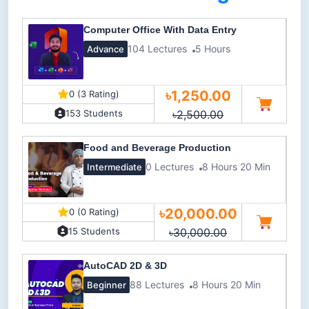
Computer Office With Data Entry
104 Lectures
5 Hours
Advance
৳1,250.00
0 (3 Rating)
৳2,500.00
153 Students
Food and Beverage Production
0 Lectures
8 Hours 20 Min
Intermediate
৳20,000.00
0 (0 Rating)
৳30,000.00
15 Students
AutoCAD 2D & 3D
88 Lectures
8 Hours 20 Min
Beginner