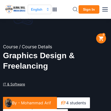
English
Sign In
0
Course / Course Details
Graphics Design &
Freelancing
IT & Software
By -
Mohammad Arif
4 students